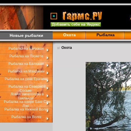
Охота
Рыбалка
Новые рыбалки
Охота
Рыбалка на Балхаше
Рыбалка на Пхукете
Рыбалка на Балхаше
Рыбалка на Маврикии
Рыбалка на реке Ерачимо
Рыбалка на Северной
Сосьве
Ловля змееголова в
Таиланде
Рыбалка на озере Банг Сэм
Лэн
Рыбалка на Нижней Волге
Рыбалка на Волге