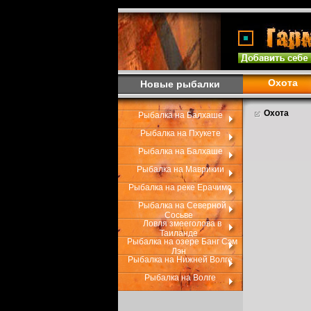
Охота
Новые рыбалки
Охота
Рыбалка на Балхаше
Рыбалка на Пхукете
Рыбалка на Балхаше
Рыбалка на Маврикии
Рыбалка на реке Ерачимо
Рыбалка на Северной
Сосьве
Ловля змееголова в
Таиланде
Рыбалка на озере Банг Сэм
Лэн
Рыбалка на Нижней Волге
Рыбалка на Волге