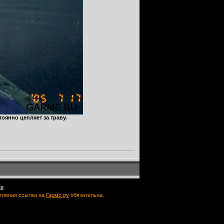
оянно цепляет за траву.
ти
ктивная ссылка на
Гармс.ру
обязательна.