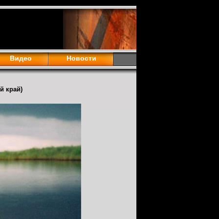
Видео
Новости
й край)