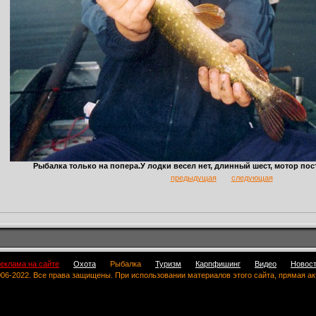
Рыбалка только на попера.У лодки весел нет, длинный шест, мотор пост
предыдущая
следующая
еклама на сайте
Охота
Рыбалка
Туризм
Карпфишинг
Видео
Новос
 2006-2022. Все права защищены. При использовании материалов этого сайта, прямая а