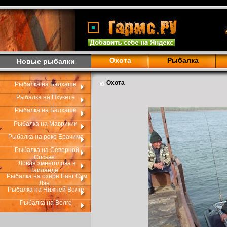
Охота
Рыбалка
Новые рыбалки
Охота
Рыбалка на Балхаше
Рыбалка на Пхукете
Рыбалка на Балхаше
Рыбалка на Маврикии
Рыбалка на реке Ерачимо
Рыбалка на Северной
Сосьве
Ловля змееголова в
Таиланде
Рыбалка на озере Банг Сэм
Лэн
Рыбалка на Нижней Волге
Рыбалка на Волге