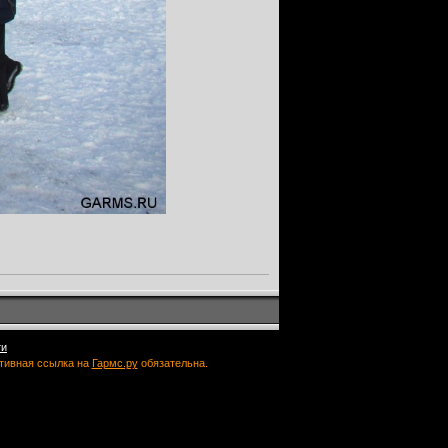
ти
ктивная ссылка на
Гармс.ру
обязательна.