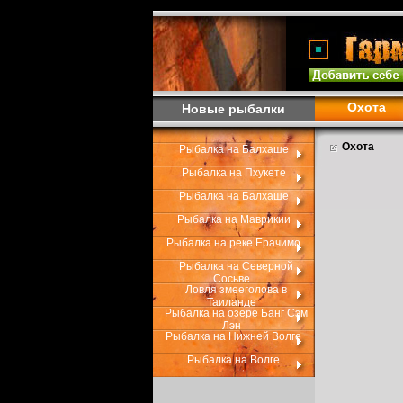
Охота
Новые рыбалки
Охота
Рыбалка на Балхаше
Рыбалка на Пхукете
Рыбалка на Балхаше
Рыбалка на Маврикии
Рыбалка на реке Ерачимо
Рыбалка на Северной
Сосьве
Ловля змееголова в
Таиланде
Рыбалка на озере Банг Сэм
Лэн
Рыбалка на Нижней Волге
Рыбалка на Волге