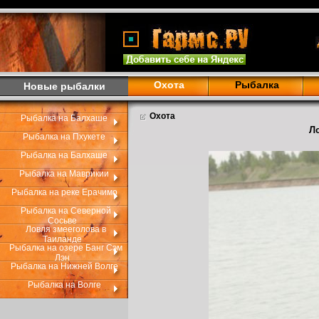
Охота
Рыбалка
Новые рыбалки
Охота
Рыбалка на Балхаше
Л
Рыбалка на Пхукете
Рыбалка на Балхаше
Рыбалка на Маврикии
Рыбалка на реке Ерачимо
Рыбалка на Северной
Сосьве
Ловля змееголова в
Таиланде
Рыбалка на озере Банг Сэм
Лэн
Рыбалка на Нижней Волге
Рыбалка на Волге