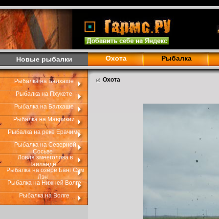
Охота
Рыбалка
Новые рыбалки
Охота
Рыбалка на Балхаше
Рыбалка на Пхукете
Рыбалка на Балхаше
Рыбалка на Маврикии
Рыбалка на реке Ерачимо
Рыбалка на Северной
Сосьве
Ловля змееголова в
Таиланде
Рыбалка на озере Банг Сэм
Лэн
Рыбалка на Нижней Волге
Рыбалка на Волге