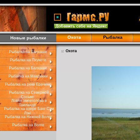
Охота
Рыбалка
Новые рыбалки
Охота
Рыбалка на Балхаше
Рыбалка на Пхукете
Рыбалка на Балхаше
Рыбалка на Маврикии
Рыбалка на реке Ерачимо
Рыбалка на Северной
Сосьве
Ловля змееголова в
Таиланде
Рыбалка на озере Банг Сэм
Лэн
Рыбалка на Нижней Волге
Рыбалка на Волге