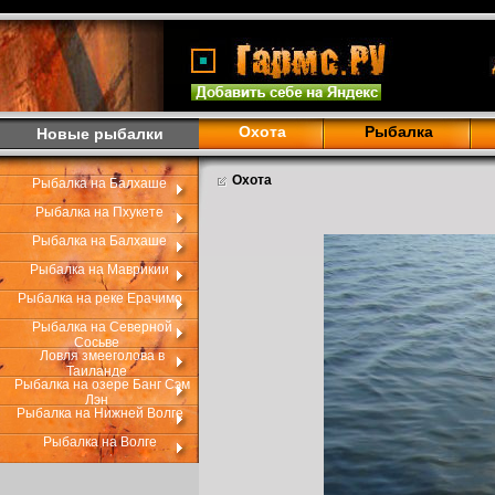
Охота
Рыбалка
Новые рыбалки
Охота
Рыбалка на Балхаше
Рыбалка на Пхукете
Рыбалка на Балхаше
Рыбалка на Маврикии
Рыбалка на реке Ерачимо
Рыбалка на Северной
Сосьве
Ловля змееголова в
Таиланде
Рыбалка на озере Банг Сэм
Лэн
Рыбалка на Нижней Волге
Рыбалка на Волге