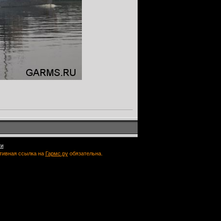
ти
ктивная ссылка на
Гармс.ру
обязательна.