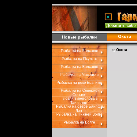
Охота
Новые рыбалки
Охота
Рыбалка на Балхаше
Рыбалка на Пхукете
Рыбалка на Балхаше
Рыбалка на Маврикии
Рыбалка на реке Ерачимо
Рыбалка на Северной
Сосьве
Ловля змееголова в
Таиланде
Рыбалка на озере Банг Сэм
Лэн
Рыбалка на Нижней Волге
Рыбалка на Волге