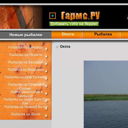
Охота
Рыбалка
Новые рыбалки
Охота
Рыбалка на Балхаше
Рыбалка на Пхукете
Рыбалка на Балхаше
Рыбалка на Маврикии
Рыбалка на реке Ерачимо
Рыбалка на Северной
Сосьве
Ловля змееголова в
Таиланде
Рыбалка на озере Банг Сэм
Лэн
Рыбалка на Нижней Волге
Рыбалка на Волге