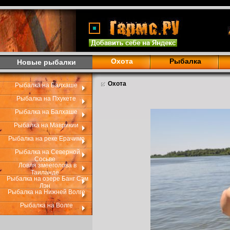
Охота
Рыбалка
Новые рыбалки
Охота
Рыбалка на Балхаше
Рыбалка на Пхукете
Рыбалка на Балхаше
Рыбалка на Маврикии
Рыбалка на реке Ерачимо
Рыбалка на Северной
Сосьве
Ловля змееголова в
Таиланде
Рыбалка на озере Банг Сэм
Лэн
Рыбалка на Нижней Волге
Рыбалка на Волге