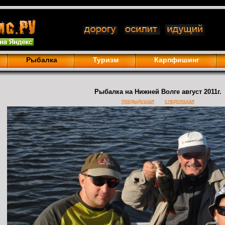
Рыбалка
Туризм
Карпфишинг
Рыбалка на Нижней Волге август 2011г.
предыдущая
следующая