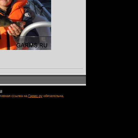
ти
ктивная ссылка на
Гармс.ру
обязательна.