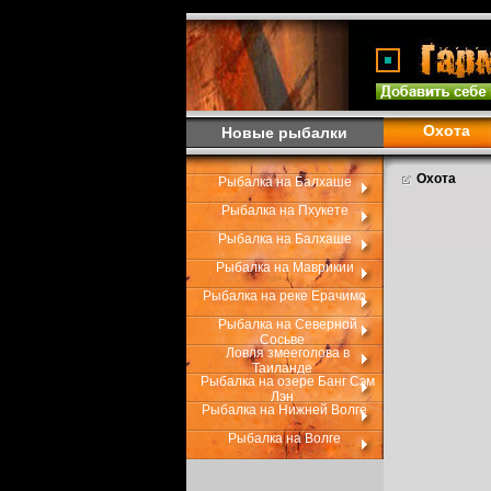
Охота
Новые рыбалки
Охота
Рыбалка на Балхаше
Рыбалка на Пхукете
Рыбалка на Балхаше
Рыбалка на Маврикии
Рыбалка на реке Ерачимо
Рыбалка на Северной
Сосьве
Ловля змееголова в
Таиланде
Рыбалка на озере Банг Сэм
Лэн
Рыбалка на Нижней Волге
Рыбалка на Волге