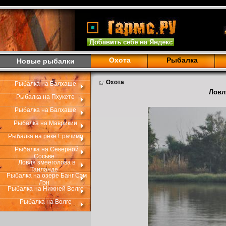
Охота
Рыбалка
Новые рыбалки
Охота
Рыбалка на Балхаше
Ловл
Рыбалка на Пхукете
Рыбалка на Балхаше
Рыбалка на Маврикии
Рыбалка на реке Ерачимо
Рыбалка на Северной
Сосьве
Ловля змееголова в
Таиланде
Рыбалка на озере Банг Сэм
Лэн
Рыбалка на Нижней Волге
Рыбалка на Волге