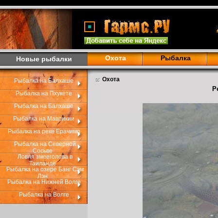
Охота
Рыбалка
Новые рыбалки
Охота
Рыбалка на Балхаше
Р
Рыбалка на Пхукете
Рыбалка на Балхаше
Рыбалка на Маврикии
Рыбалка на реке Ерачимо
Рыбалка на Северной
Сосьве
Ловля змееголова в
Таиланде
Рыбалка на озере Банг Сэм
Лэн
Рыбалка на Нижней Волге
Рыбалка на Волге