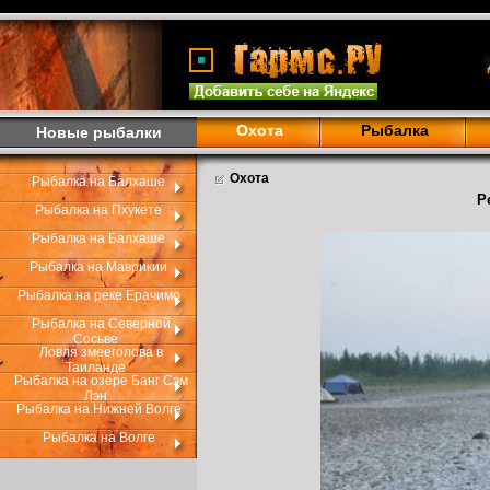
Охота
Рыбалка
Новые рыбалки
Охота
Рыбалка на Балхаше
Р
Рыбалка на Пхукете
Рыбалка на Балхаше
Рыбалка на Маврикии
Рыбалка на реке Ерачимо
Рыбалка на Северной
Сосьве
Ловля змееголова в
Таиланде
Рыбалка на озере Банг Сэм
Лэн
Рыбалка на Нижней Волге
Рыбалка на Волге