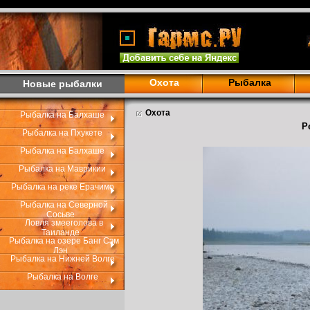
Охота
Рыбалка
Новые рыбалки
Охота
Рыбалка на Балхаше
Р
Рыбалка на Пхукете
Рыбалка на Балхаше
Рыбалка на Маврикии
Рыбалка на реке Ерачимо
Рыбалка на Северной
Сосьве
Ловля змееголова в
Таиланде
Рыбалка на озере Банг Сэм
Лэн
Рыбалка на Нижней Волге
Рыбалка на Волге