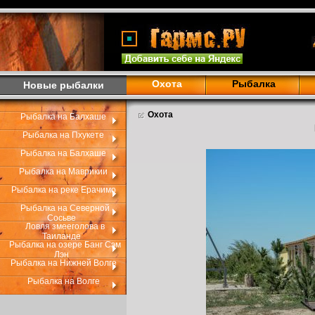
Охота
Рыбалка
Новые рыбалки
Охота
Рыбалка на Балхаше
Рыбалка на Пхукете
Рыбалка на Балхаше
Рыбалка на Маврикии
Рыбалка на реке Ерачимо
Рыбалка на Северной
Сосьве
Ловля змееголова в
Таиланде
Рыбалка на озере Банг Сэм
Лэн
Рыбалка на Нижней Волге
Рыбалка на Волге