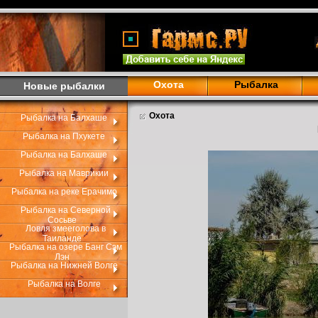
Охота
Рыбалка
Новые рыбалки
Охота
Рыбалка на Балхаше
Рыбалка на Пхукете
Рыбалка на Балхаше
Рыбалка на Маврикии
Рыбалка на реке Ерачимо
Рыбалка на Северной
Сосьве
Ловля змееголова в
Таиланде
Рыбалка на озере Банг Сэм
Лэн
Рыбалка на Нижней Волге
Рыбалка на Волге