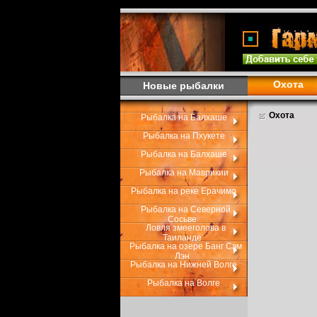
Охота
Новые рыбалки
Охота
Рыбалка на Балхаше
Рыбалка на Пхукете
Рыбалка на Балхаше
Рыбалка на Маврикии
Рыбалка на реке Ерачимо
Рыбалка на Северной
Сосьве
Ловля змееголова в
Таиланде
Рыбалка на озере Банг Сэм
Лэн
Рыбалка на Нижней Волге
Рыбалка на Волге