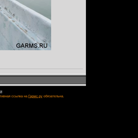
ти
ктивная ссылка на
Гармс.ру
обязательна.