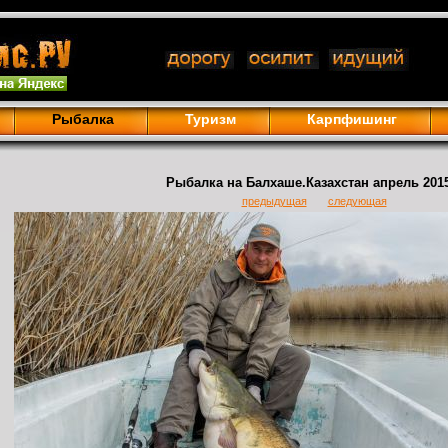
Рыбалка
Туризм
Карпфишинг
Рыбалка на Балхаше.Казахстан апрель 2015
предыдущая
следующая