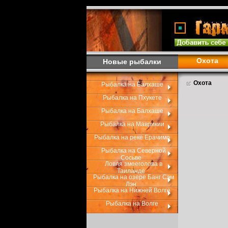
Охота
Новые рыбалки
Охота
Рыбалка на Балхаше
Рыбалка на Пхукете
Рыбалка на Балхаше
Рыбалка на Маврикии
Рыбалка на реке Ерачимо
Рыбалка на Северной
Сосьве
Ловля змееголова в
Таиланде
Рыбалка на озере Банг Сэм
Лэн
Рыбалка на Нижней Волге
Рыбалка на Волге