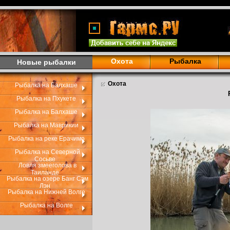
Охота
Рыбалка
Новые рыбалки
Охота
Рыбалка на Балхаше
Рыбалка на Пхукете
Рыбалка на Балхаше
Рыбалка на Маврикии
Рыбалка на реке Ерачимо
Рыбалка на Северной
Сосьве
Ловля змееголова в
Таиланде
Рыбалка на озере Банг Сэм
Лэн
Рыбалка на Нижней Волге
Рыбалка на Волге