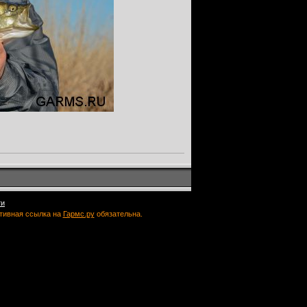
ти
ктивная ссылка на
Гармс.ру
обязательна.