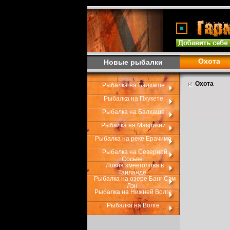
Охота
Новые рыбалки
Охота
Рыбалка на Балхаше
Рыбалка на Пхукете
Рыбалка на Балхаше
Рыбалка на Маврикии
Рыбалка на реке Ерачимо
Рыбалка на Северной
Сосьве
Ловля змееголова в
Таиланде
Рыбалка на озере Банг Сэм
Лэн
Рыбалка на Нижней Волге
Рыбалка на Волге