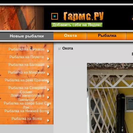
Охота
Рыбалка
Новые рыбалки
Охота
Рыбалка на Балхаше
Рыбалка на Пхукете
Рыбалка на Балхаше
Рыбалка на Маврикии
Рыбалка на реке Ерачимо
Рыбалка на Северной
Сосьве
Ловля змееголова в
Таиланде
Рыбалка на озере Банг Сэм
Лэн
Рыбалка на Нижней Волге
Рыбалка на Волге