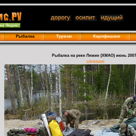
Рыбалка
Туризм
Карпфишинг
Рыбалка на реке Лямин (ХМАО) июнь 2007
следующая