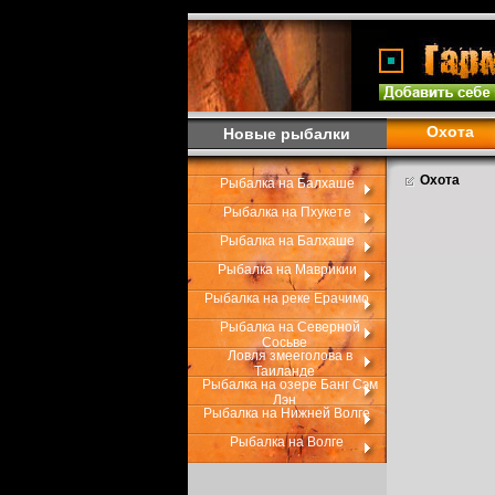
Охота
Новые рыбалки
Охота
Рыбалка на Балхаше
Рыбалка на Пхукете
Рыбалка на Балхаше
Рыбалка на Маврикии
Рыбалка на реке Ерачимо
Рыбалка на Северной
Сосьве
Ловля змееголова в
Таиланде
Рыбалка на озере Банг Сэм
Лэн
Рыбалка на Нижней Волге
Рыбалка на Волге