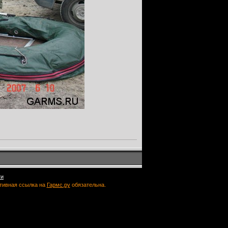
ти
ктивная ссылка на
Гармс.ру
обязательна.