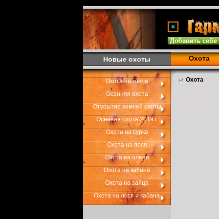
Охота
Новые охоты
Охота
Охота на козла
Осенняя охота
Отурытие зимней охоты
Осенняя охота 2019 г.
Охота на сурка
Охота на лося
Охота на оленя
Охота на кабана
Охота на зайца
Охота на лося и кабана