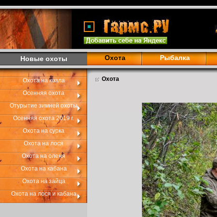
Охота
Рыбалка
Новые охоты
Охота
Охота на козла
Осенняя охота
Отурытие зимней охоты
Осенняя охота 2019 г.
Охота на сурка
Охота на лося
Охота на оленя
Охота на кабана
Охота на зайца
Охота на лося и кабана