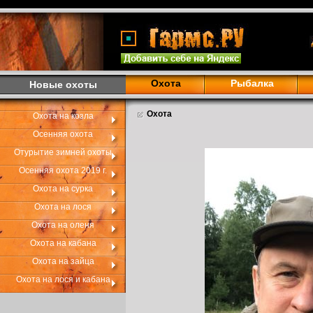
Охота
Рыбалка
Новые охоты
Охота
Охота на козла
Осенняя охота
Отурытие зимней охоты
Осенняя охота 2019 г.
Охота на сурка
Охота на лося
Охота на оленя
Охота на кабана
Охота на зайца
Охота на лося и кабана