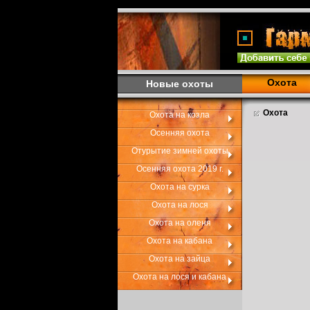
Охота
Новые охоты
Охота
Охота на козла
Осенняя охота
Отурытие зимней охоты
Осенняя охота 2019 г.
Охота на сурка
Охота на лося
Охота на оленя
Охота на кабана
Охота на зайца
Охота на лося и кабана