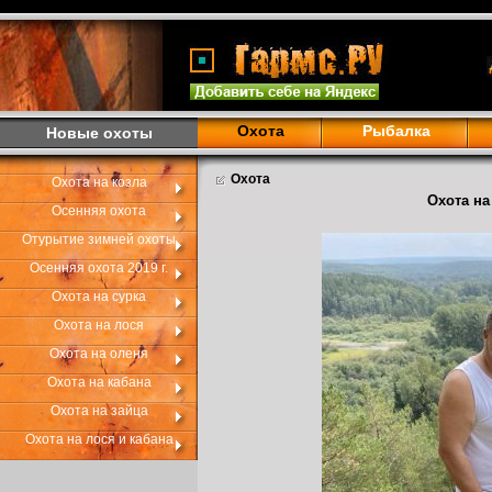
Охота
Рыбалка
Новые охоты
Охота
Охота на козла
Охота на
Осенняя охота
Отурытие зимней охоты
Осенняя охота 2019 г.
Охота на сурка
Охота на лося
Охота на оленя
Охота на кабана
Охота на зайца
Охота на лося и кабана