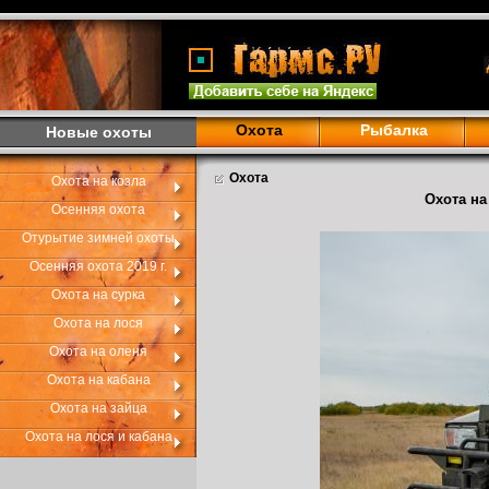
Охота
Рыбалка
Новые охоты
Охота
Охота на козла
Охота на
Осенняя охота
Отурытие зимней охоты
Осенняя охота 2019 г.
Охота на сурка
Охота на лося
Охота на оленя
Охота на кабана
Охота на зайца
Охота на лося и кабана