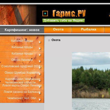
Охота
Рыбалка
Карпфишинг: новое
Охота
Кабаньи Пруды
Кабаньи пруды
Кабаньи пруды
Озеро Линевое
Соколовский пруд май 2016 г.
Озеро Шумбар Хорватия
Карпфишинг..Чемпионат
Челябинской области...
Ловля карпа.Озеро Линевое
Ловля сазана на Балхаше
Чемпионат Чел. Обл.