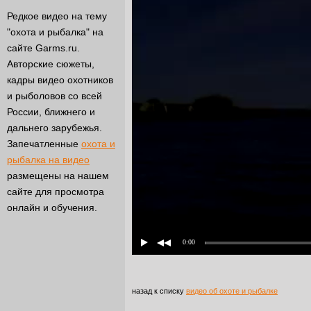
Редкое видео на тему
"охота и рыбалка" на
сайте Garms.ru.
Авторские сюжеты,
кадры видео охотников
и рыболовов со всей
России, ближнего и
дальнего зарубежья.
Запечатленные
охота и
рыбалка на видео
размещены на нашем
сайте для просмотра
онлайн и обучения.
0:00
назад к списку
видео об охоте и рыбалке