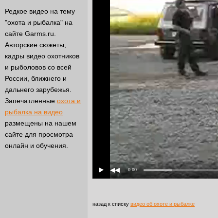
Редкое видео на тему
"охота и рыбалка" на
сайте Garms.ru.
Авторские сюжеты,
кадры видео охотников
и рыболовов со всей
России, ближнего и
дальнего зарубежья.
Запечатленные
охота и
рыбалка на видео
размещены на нашем
сайте для просмотра
онлайн и обучения.
0:00
назад к списку
видео об охоте и рыбалке