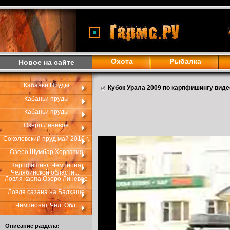
Охота
Рыбалка
Новое на сайте
Кабаньи Пруды
Кубок Урала 2009 по карпфишингу виде
Кабаньи пруды
Кабаньи пруды
Озеро Линевое
Соколовский пруд май 2016 г.
Озеро Шумбар Хорватия
Карпфишинг..Чемпионат
Челябинской области...
Ловля карпа.Озеро Линевое
Ловля сазана на Балхаше
Чемпионат Чел. Обл.
Описание раздела: