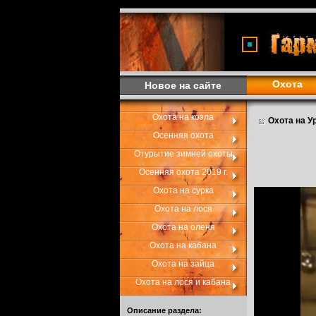
Охота
Новое на сайте
Охота на козла
Охота на У
Осенняя охота
Отурытие зимней охоты
Осенняя охота 2019 г.
Охота на сурка
Охота на лося
Охота на оленя
Охота на кабана
Охота на зайца
Охота на лося и кабана
Описание раздела: