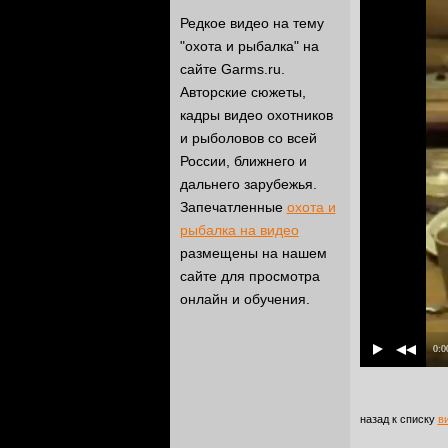
Редкое видео на тему
"охота и рыбалка" на
сайте Garms.ru.
Авторские сюжеты,
кадры видео охотников
и рыболовов со всей
России, ближнего и
дальнего зарубежья.
Запечатленные
охота и
рыбалка на видео
размещены на нашем
сайте для просмотра
онлайн и обучения.
0:0
назад к списку
в