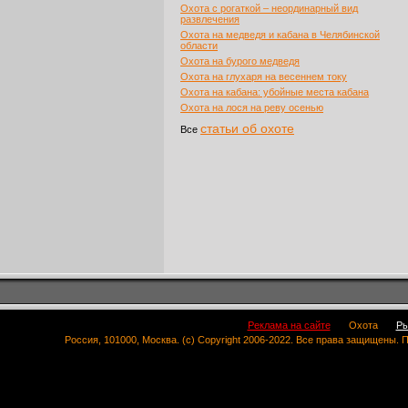
Охота с рогаткой – неординарный вид
развлечения
Охота на медведя и кабана в Челябинской
области
Охота на бурого медведя
Охота на глухаря на весеннем току
Охота на кабана: убойные места кабана
Охота на лося на реву осенью
статьи об охоте
Все
Реклама на сайте
Охота
Ры
Россия, 101000, Москва. (c) Copyright 2006-2022. Все права защищены.