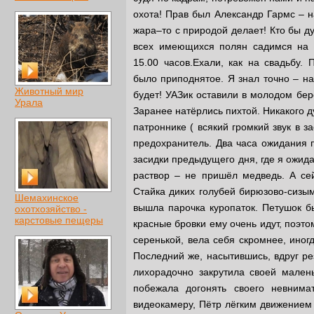
охота! Прав был Александр Гармс – 
жара–то с природой делает! Кто бы д
всех имеющихся полян садимся на 
15.00 часов.Ехали, как на свадьбу. 
было приподнятое. Я знал точно – на
Животный мир
будет! УАЗик оставили в молодом бер
Урала
Заранее натёрлись пихтой. Никакого д
патроннике ( всякий громкий звук в за
предохранитель. Два часа ожидания п
засидки предыдущего дня, где я ожид
раствор – не пришёл медведь. А се
Стайка диких голубей бирюзово-сизы
Шемахинское
вышла парочка куропаток. Петушок б
охотхозяйство -
карстовые пещеры
красные бровки ему очень идут, поэто
серенькой, вела себя скромнее, иног
Последний же, насытившись, вдруг ре
лихорадочно закрутила своей мален
побежала догонять своего невнима
видеокамеру, Пётр лёгким движением р