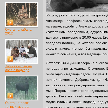
общем, уже в пути, я делил шкуру неу
Александр - профессионалы своего 
на вышке, вдвоём с Александром, в о
Охота на кабана
хватает нам, обалдевшим, одуревшим
2012
дал знать примерно в 20.00 часов. Е
пределах поляны, на которой рос овё
видели никого, кто мог бы находить
никакого сомнения, а вот медведь, по-
Осторожный и умный зверь не рисковал
Зимняя охота на
природа и не выходил… Стемнело. В
лося с подхода
было одно - медведь рядом. Но увы. О
полной темноте. Добравшись до «Ни
напряжения, которое держало меня, 
мы с Петром просмотрели видеоловушк
делают. Весь звериный отчёт перед на
медвежатами и опять медведь под ут
Охота на лося:
точный выстрел
судя по кадрам, потревожен нами и на