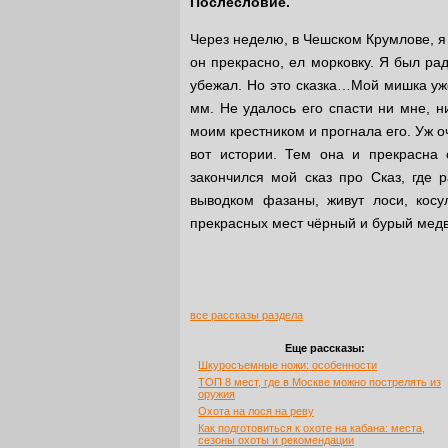
Послесловие.
Через неделю, в Чешском Крумлове, я
он прекрасно, ел морковку. Я был рад
убежал. Но это сказка…Мой мишка уже
мм. Не удалось его спасти ни мне, 
моим крестником и прогнала его. Уж оч
вот истории. Тем она и прекрасна 
закончился мой сказ про Сказ, где 
выводком фазаны, живут лоси, косу
прекрасных мест чёрный и бурый мед
все рассказы раздела
Еще рассказы:
Шкуросъемные ножи: особенности
ТОП 8 мест, где в Москве можно пострелять из
оружия
Охота на лося на реву
Как подготовиться к охоте на кабана: места,
сезоны охоты и рекомендации