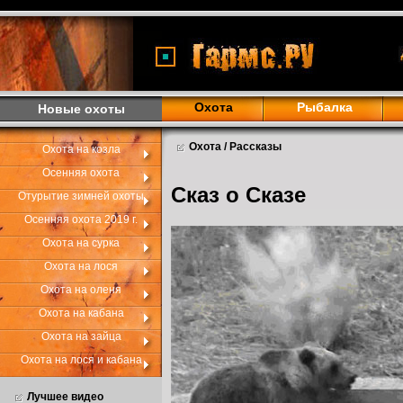
Охота
Рыбалка
Новые охоты
Охота / Рассказы
Охота на козла
Осенняя охота
Сказ о Сказе
Отурытие зимней охоты
Осенняя охота 2019 г.
Охота на сурка
Охота на лося
Охота на оленя
Охота на кабана
Охота на зайца
Охота на лося и кабана
Лучшее видео