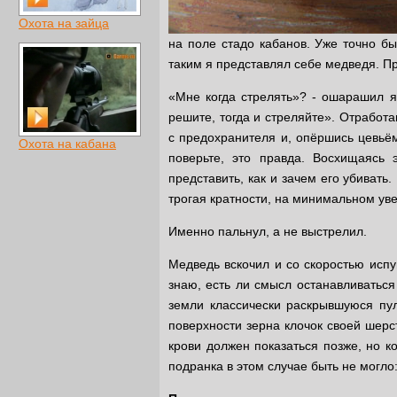
Охота на зайца
на поле стадо кабанов. Уже точно б
таким я представлял себе медведя. П
«Мне когда стрелять»? - ошарашил я
решите, тогда и стреляйте». Отработ
с предохранителя и, опёршись цевьём
Охота на кабана
поверьте, это правда. Восхищаясь 
представить, как и зачем его убивать
трогая кратности, на минимальном ув
Именно пальнул, а не выстрелил.
Медведь вскочил и со скоростью испу
знаю, есть ли смысл останавливаться 
земли классически раскрывшуюся пу
поверхности зерна клочок своей шерс
крови должен показаться позже, но к
подранка в этом случае быть не могло