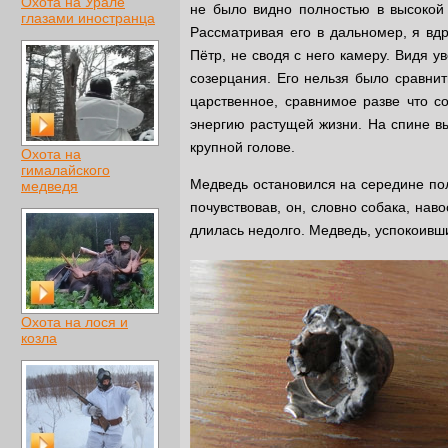
Охота на Урале
не было видно полностью в высокой 
глазами иностранца
Рассматривая его в дальномер, я вдр
Пётр, не сводя с него камеру. Видя у
созерцания. Его нельзя было сравнит
царственное, сравнимое разве что с
энергию растущей жизни. На спине в
крупной голове.
Охота на
гималайского
Медведь остановился на середине поля
медведя
почувствовав, он, словно собака, нав
длилась недолго. Медведь, успокоивши
Охота на лося и
козла