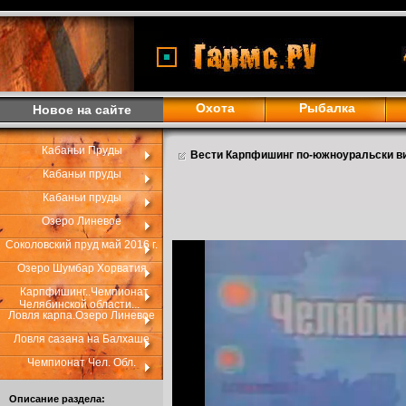
Охота
Рыбалка
Новое на сайте
Кабаньи Пруды
Вести Карпфишинг по-южноуральски в
Кабаньи пруды
Кабаньи пруды
Озеро Линевое
Соколовский пруд май 2016 г.
Озеро Шумбар Хорватия
Карпфишинг..Чемпионат
Челябинской области...
Ловля карпа.Озеро Линевое
Ловля сазана на Балхаше
Чемпионат Чел. Обл.
Описание раздела: