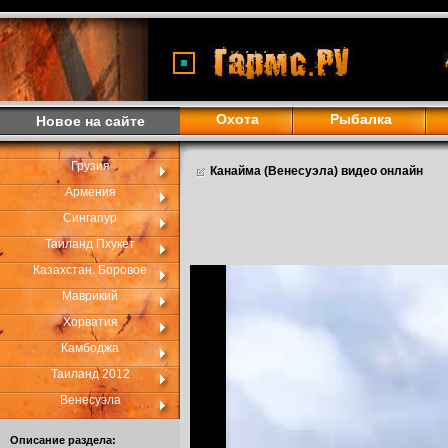
Охота
Рыбалка
Новое на сайте
Грузия
Канайма (Венесуэла) видео онлайн
Армения
Сингапур
Таиланд Пхукет
Казахстан. Боровое
Маврикий
Хорватия
Камбоджа
Таиланд 2012
Венесуэла
Описание раздела: