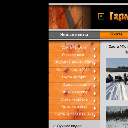
<
Охота
Новые охоты
Охота / Фо
Охота на козла
З
Осенняя охота
Отурытие зимней охоты
Осенняя охота 2019 г.
Охота на сурка
Охота на лося
Охота на оленя
Охота на кабана
Охота на зайца
Охота на лося и кабана
Лучшее видео