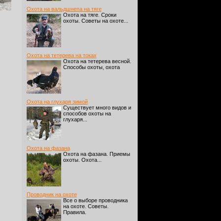
Охота на вальдшнепа на тяге
Охота на тяге. Сроки
охоты. Советы на охоте...
Охота на тетерева на токах
Охота на тетерева весной.
Способы охоты, охота
Охота на глухаря зимой
Существует много видов и
способов охоты на
глухаря...
Охота на фазана
Охота на фазана. Приемы
охоты. Охота...
Проводник на охоте
Все о выборе проводника
на охоте. Советы.
Правила.