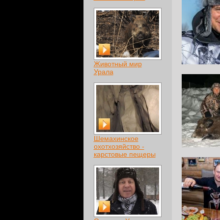
Животный мир
Урала
Шемахинское
охотхозяйство -
карстовые пещеры