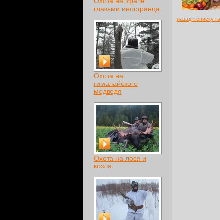
Охота на Урале
глазами иностранца
назад к списку г
Охота на
гималайского
медведя
Охота на лося и
козла