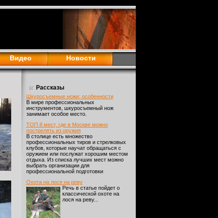
Видео
Новости
Рассказы
Шкуросъемные ножи: особенности
В мире профессиональных
инструментов, шкуросъемный нож
занимает особое место.
ТОП 8 мест, где в Москве можно
пострелять из оружия
В столице есть множество
профессиональных тиров и стрелковых
клубов, которые научат обращаться с
оружием или послужат хорошим местом
отдыха. Из списка лучших мест можно
выбрать организации для
профессиональной подготовки
Охота на лося на реву
Речь в статье пойдет о
классической охоте на
лося на реву...