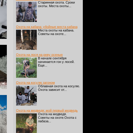
Старинная охота. Сроки
охоты. Места охоты...
Охота на кабана: убойные места кабана
Места охоты на кабана.
Советы на охоте...
Охота на лося на реву осенью
В начале сентября
начинается гон у лосей.
Еще...
Охота на косулю загоном
Облавная охота на косулю.
Охота зависит от...
Охота на медведя: мой первый медведь
Охота на медведя.
Советы на охоте.Охота с
лабаза...