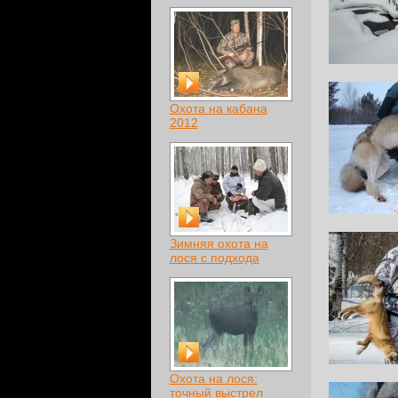
Охота на кабана
2012
Зимняя охота на
лося с подхода
Охота на лося:
точный выстрел