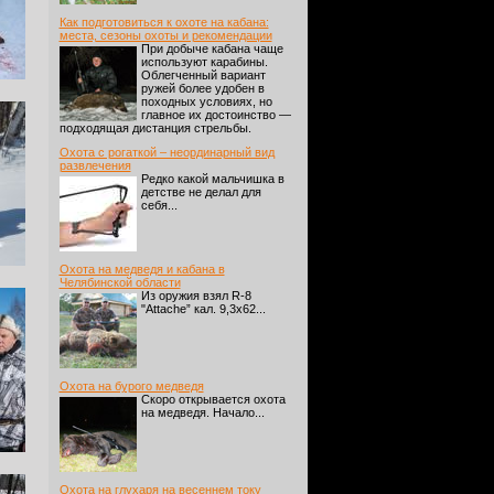
Как подготовиться к охоте на кабана:
места, сезоны охоты и рекомендации
При добыче кабана чаще
используют карабины.
Облегченный вариант
ружей более удобен в
походных условиях, но
главное их достоинство —
подходящая дистанция стрельбы.
Охота с рогаткой – неординарный вид
развлечения
Редко какой мальчишка в
детстве не делал для
себя...
Охота на медведя и кабана в
Челябинской области
Из оружия взял R-8
"Attache” кал. 9,3х62...
Охота на бурого медведя
Скоро открывается охота
на медведя. Начало...
Охота на глухаря на весеннем току