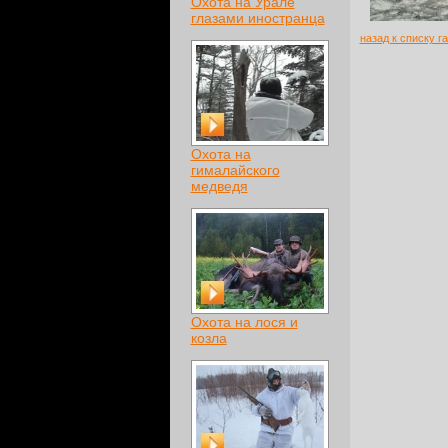
Охота на Урале
глазами иностранца
назад к списку г
Охота на
гималайского
медведя
Охота на лося и
козла