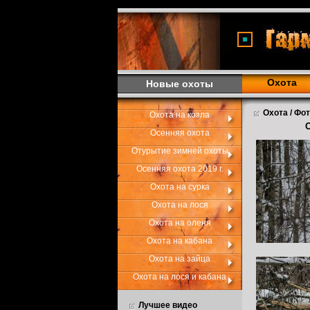
<
Охота
Новые охоты
Охота / Фо
Охота на козла
Осенняя охота
Отурытие зимней охоты
Осенняя охота 2019 г.
Охота на сурка
Охота на лося
Охота на оленя
Охота на кабана
Охота на зайца
Охота на лося и кабана
Лучшее видео