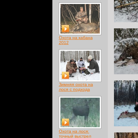
Охота на кабана
2012
Зимняя охота на
лося с подхода
Охота на лося:
точный выстрел