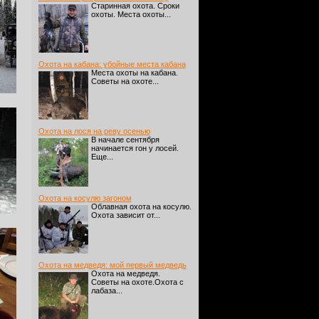
Старинная охота. Сроки
охоты. Места охоты...
Охота на кабана: убойные места кабана
Места охоты на кабана.
Советы на охоте...
Охота на лося на реву осенью
В начале сентября
начинается гон у лосей.
Еще...
Охота на косулю загоном
Облавная охота на косулю.
Охота зависит от...
Охота на медведя: мой первый медведь
Охота на медведя.
Советы на охоте.Охота с
лабаза...