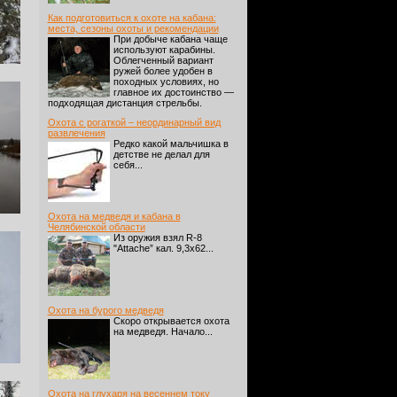
Как подготовиться к охоте на кабана:
места, сезоны охоты и рекомендации
При добыче кабана чаще
используют карабины.
Облегченный вариант
ружей более удобен в
походных условиях, но
главное их достоинство —
подходящая дистанция стрельбы.
Охота с рогаткой – неординарный вид
развлечения
Редко какой мальчишка в
детстве не делал для
себя...
Охота на медведя и кабана в
Челябинской области
Из оружия взял R-8
"Attache” кал. 9,3х62...
Охота на бурого медведя
Скоро открывается охота
на медведя. Начало...
Охота на глухаря на весеннем току