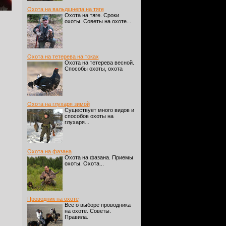
Охота на вальдшнепа на тяге
Охота на тяге. Сроки
охоты. Советы на охоте...
Охота на тетерева на токах
Охота на тетерева весной.
Способы охоты, охота
Охота на глухаря зимой
Существует много видов и
способов охоты на
глухаря...
Охота на фазана
Охота на фазана. Приемы
охоты. Охота...
Проводник на охоте
Все о выборе проводника
на охоте. Советы.
Правила.