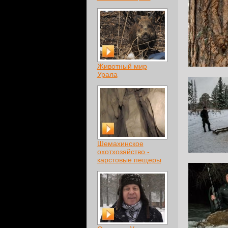
Животный мир
Урала
Шемахинское
охотхозяйство -
карстовые пещеры