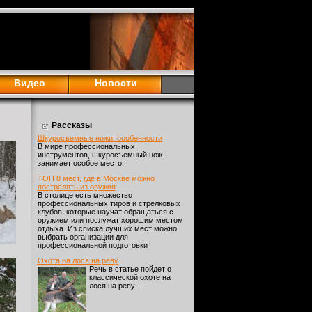
Видео
Новости
Рассказы
Шкуросъемные ножи: особенности
В мире профессиональных
инструментов, шкуросъемный нож
занимает особое место.
ТОП 8 мест, где в Москве можно
пострелять из оружия
В столице есть множество
профессиональных тиров и стрелковых
клубов, которые научат обращаться с
оружием или послужат хорошим местом
отдыха. Из списка лучших мест можно
выбрать организации для
профессиональной подготовки
Охота на лося на реву
Речь в статье пойдет о
классической охоте на
лося на реву...