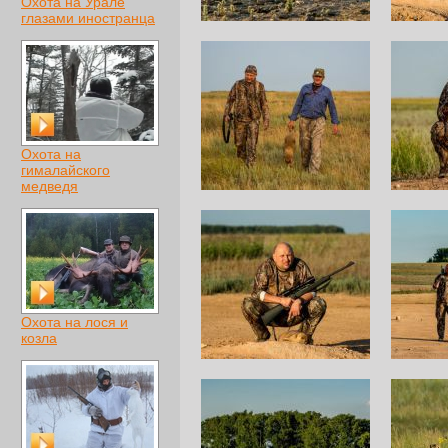
Охота на Урале
глазами иностранца
Охота на
гималайского
медведя
Охота на лося и
козла