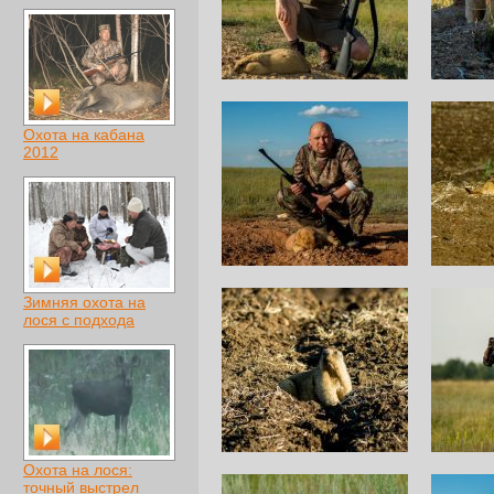
Охота на кабана
2012
Зимняя охота на
лося с подхода
Охота на лося:
точный выстрел