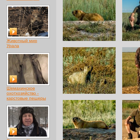
Животный мир
Урала
Шемахинское
охотхозяйство -
карстовые пещеры