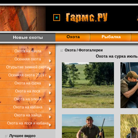
<
Охота
Рыбалка
Новые охоты
Охота / Фотогалереи
Охота на козла
Охота на сурка июль 
Осенняя охота
Отурытие зимней охоты
Осенняя охота 2019 г.
Охота на сурка
Охота на лося
Охота на оленя
Охота на кабана
Охота на зайца
Охота на лося и кабана
Лучшее видео