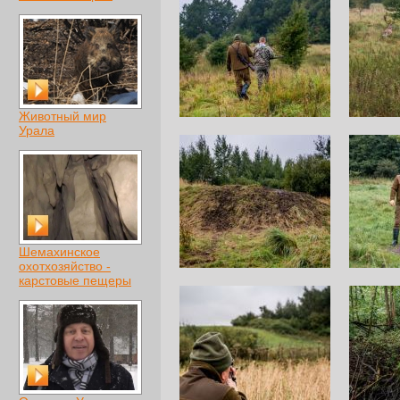
Животный мир
Урала
Шемахинское
охотхозяйство -
карстовые пещеры