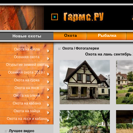
<
Охота
Рыбалка
Новые охоты
Охота / Фотогалереи
Охота на козла
Охота на лань сентябрь 
Осенняя охота
Отурытие зимней охоты
Осенняя охота 2019 г.
Охота на сурка
Охота на лося
Охота на оленя
Охота на кабана
Охота на зайца
Охота на лося и кабана
Лучшее видео