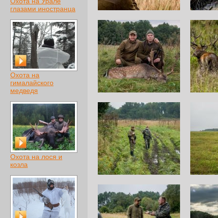
Охота на Урале
глазами иностранца
Охота на
гималайского
медведя
Охота на лося и
козла