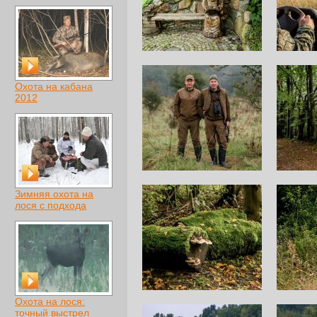
Охота на кабана
2012
Зимняя охота на
лося с подхода
Охота на лося:
точный выстрел