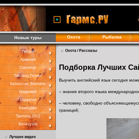
Охота
Рыбалка
Новые туры
Охота / Рассказы
Грузия
Армения
Подборка Лучших Са
Сингапур
Таиланд Пхукет
Выучить английский язык сегодня може
Казахстан. Боровое
– знание второго языка международног
Маврикий
Хорватия
– человеку, свободно объясняющемуся
Камбоджа
границей;
Таиланд 2012
Венесуэла
Лучшее видео