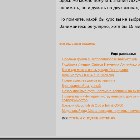
Здесь же можно получить знания ADVA
понимать, но и думать на двух языка
Но помните, какой бы курс вы не выб
Занимайтесь регулярно, хотя бы 15 мин
все рассказы раздела
Еще рассказы:
Продажа домов в Петропавловске-Камчатском
Подборка Лучших Сайтов Изучения Английског
Как и где можно взять кредит без справок
Лучшие туры в ЮАР на 2020 год
Преимущества домов из кирпича
Кран шаровой латунный
Незабываемые путешествия в Хорватии на яхте
Husqvarna и «Империя инструментов»: долгое и
сотрудничество
Краткий обзор Infiniti Q50 и Infiniti QX80
Модельный ряд Nissan сегодня: причины популя
статьи о путешествиях
Все