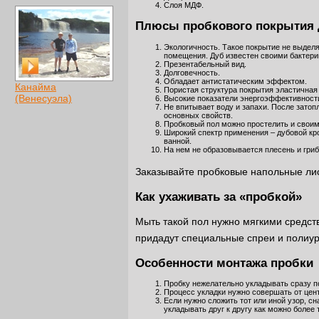
Слоя МДФ.
Плюсы пробкового покрытия 
Экологичность. Такое покрытие не выдел
помещения. Дуб известен своими бактери
Презентабельный вид.
Долговечность.
Обладает антистатическим эффектом.
Канайма
Пористая структура покрытия эластичная 
(Венесуэла)
Высокие показатели энергоэффективности
Не впитывает воду и запахи. После зато
основных свойств.
Пробковый пол можно простелить и своим
Широкий спектр применения – дубовой кро
ванной.
На нем не образовывается плесень и гриб
Заказывайте пробковые напольные л
Как ухаживать за «пробкой»
Мыть такой пол нужно мягкими средст
придадут специальные спреи и полиур
Особенности монтажа пробки
Пробку нежелательно укладывать сразу п
Процесс укладки нужно совершать от цент
Если нужно сложить тот или иной узор, сн
укладывать друг к другу как можно более т