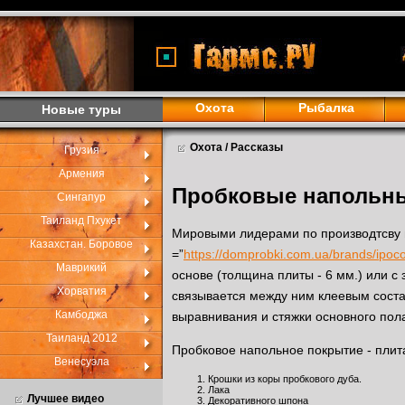
Охота
Рыбалка
Новые туры
Охота / Рассказы
Грузия
Армения
Пробковые напольн
Сингапур
Таиланд Пхукет
Мировыми лидерами по производтсву 
Казахстан. Боровое
=”
https://domprobki.com.ua/brands/ipoco
Маврикий
основе (толщина плиты - 6 мм.) или с
Хорватия
связывается между ним клеевым соста
Камбоджа
выравнивания и стяжки основного пол
Таиланд 2012
Пробковое напольное покрытие - плит
Венесуэла
Крошки из коры пробкового дуба.
Лака
Лучшее видео
Декоративного шпона