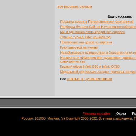
все рассказы раздела
Еще рассказы:
Продажа домов в Петропавловске-Камчатском
Подборка Лучших Сайтов Изучения Английског
Как и где можно взять кредит без справок
Лучшие туры в ЮАР на 2020 год
Преимущества домов из кирпича
Кран шаровой латунный
Незабываемые путешествия в Хорватии на яхте
Husqvarna и «Империя инструментов»: долгое и
сотрудничество
Краткий обзор Infiniti Q50 и Infiniti QX80
Модельный ряд Nissan сегодня: причины популя
статьи о путешествиях
Все
Реклама на сайте
Охота
Ры
Россия, 101000, Москва. (c) Copyright 2006-2022. Все права защищены.