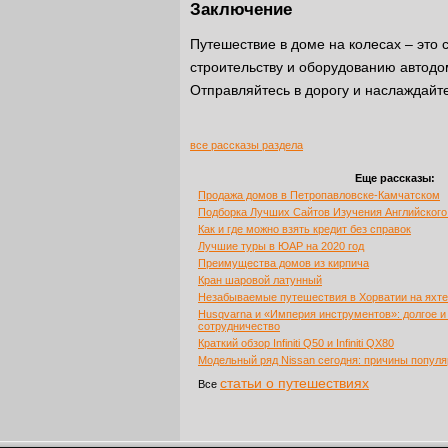
Заключение
Путешествие в доме на колесах – это
строительству и оборудованию автод
Отправляйтесь в дорогу и наслаждайт
все рассказы раздела
Еще рассказы:
Продажа домов в Петропавловске-Камчатском
Подборка Лучших Сайтов Изучения Английског
Как и где можно взять кредит без справок
Лучшие туры в ЮАР на 2020 год
Преимущества домов из кирпича
Кран шаровой латунный
Незабываемые путешествия в Хорватии на яхте
Husqvarna и «Империя инструментов»: долгое и
сотрудничество
Краткий обзор Infiniti Q50 и Infiniti QX80
Модельный ряд Nissan сегодня: причины популя
статьи о путешествиях
Все