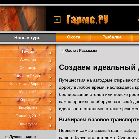
Охота
Рыбалка
Новые туры
Охота / Рассказы
Грузия
Армения
Создаем идеальный д
Сингапур
Таиланд Пхукет
Путешествия на автодоме открывают б
Казахстан. Боровое
дорогу в любое время, наслаждаясь к
Маврикий
бронировании отелей или поиске рест
Хорватия
важно правильно оборудовать свой дом
Камбоджа
идеального автодома, а также реком
Таиланд 2012
Выбираем базовое транспортн
Венесуэла
Первый и самый важный шаг – выбор п
Лучшее видео
вашего будущего автодома. Существуе