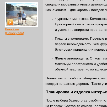
специализированных жилых автоприце
назначением – для коротких поездок 
Фургоны и минивэны. Компактны
Просторный салон легко превр
Канайма
и умелой планировки пространст
(Венесуэла)
Пикапы с кемперами. Прочные и
первой необходимости, чем фург
буксировки прицепа или перевозк
Жилые автоприцепы. От компакт
максимум пространства и удобст
обычной квартире, но на колесах
Независимо от выбора, убедитесь, чт
поездок по разным дорогам. Также уч
Планировка и отделка интерь
После выбора базового автомобиля ил
на колесах. Составьте список необход