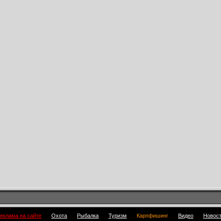
еклама на сайте
Охота
Рыбалка
Туризм
Карпфишинг
Видео
Новос