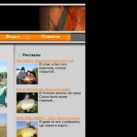
Видео
Новости
Рассказы
Как ловить уральского карпа весной
В этом, и без того
коротком, сезоне
открытой...
Как и где поймать большого карпа
В течение многох лет река
Саона была моим
главным...
БИН-ЭЛЬ-УИДАН – 2009. Леон Хугендик.
Я даже не мог сообразить,
где ловил в марте...