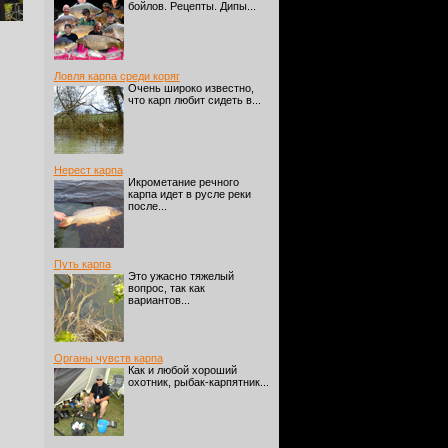
бойлов. Рецепты. Дипы...
Ловля карпа среди коряг
Очень широко известно,
что карп любит сидеть в...
Нерест карпа
Икрометание речного
карпа идет в русле реки
после...
Путь карпа
Это ужасно тяжелый
вопрос, так как
вариантов...
Органы чувств карпа
Как и любой хороший
охотник, рыбак-карпятник...