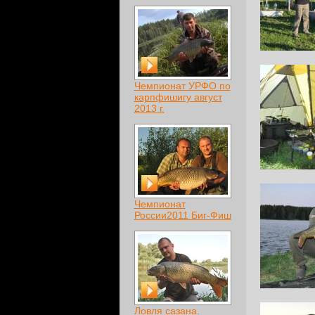
Чемпионат УРФО по
карпфишигу август
2013 г.
Чемпионат
России2011 Биг-Фиш
Ловля сазана.