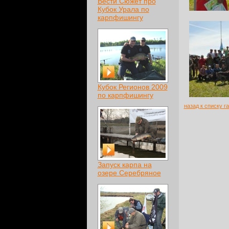
Вести Сюжет про
Кубок Урала по
карпфишингу
Кубок Регионов 2009
по карпфишингу
назад к списку г
Запуск карпа на
озере Серебряное