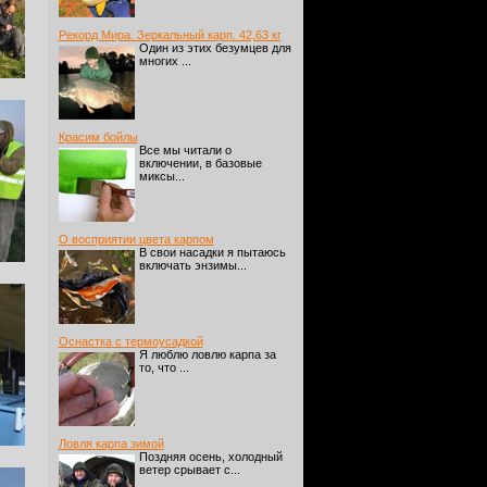
Рекорд Мира. Зеркальный карп. 42,63 кг
Один из этих безумцев для
многих ...
Красим бойлы
Все мы читали о
включении, в базовые
миксы...
О восприятии цвета карпом
В свои насадки я пытаюсь
включать энзимы...
Оснастка с термоусадкой
Я люблю ловлю карпа за
то, что ...
Ловля карпа зимой
Поздняя осень, холодный
ветер срывает с...