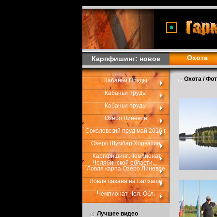
<
Охота
Карпфишинг: новое
Охота / Фо
Кабаньи Пруды
Кабаньи пруды
Кабаньи пруды
Озеро Линевое
Соколовский пруд май 2016 г.
Озеро Шумбар Хорватия
Карпфишинг..Чемпионат
Челябинской области...
Ловля карпа.Озеро Линевое
Ловля сазана на Балхаше
Чемпионат Чел. Обл.
Лучшее видео