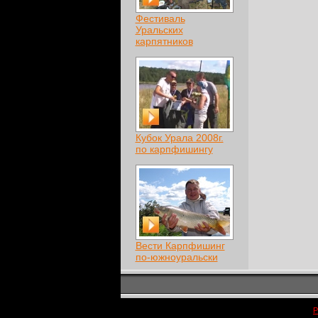
Фестиваль
Уральских
карпятников
Кубок Урала 2008г.
по карпфишингу
Вести Карпфишинг
по-южноуральски
Р