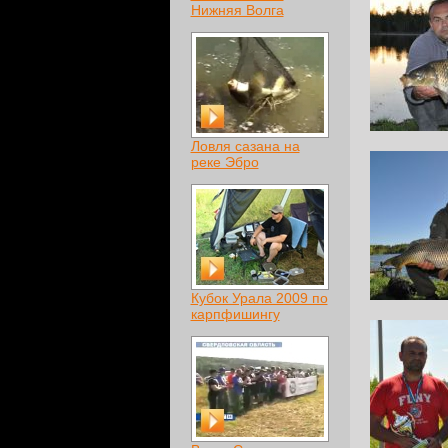
Нижняя Волга
Ловля сазана на
реке Эбро
Кубок Урала 2009 по
карпфишингу