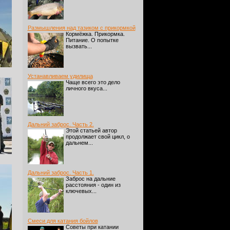
Размышления над тазиком с прикормкой
Кормёжка. Прикормка.
Питание. О попытке
вызвать...
Устанавливаем удилища
Чаще всего это дело
личного вкуса...
Дальний заброс. Часть 2.
Этой статьей автор
продолжает свой цикл, о
дальнем...
Дальний заброс. Часть 1.
Заброс на дальние
расстояния - один из
ключевых...
Смеси для катания бойлов
Советы при катании