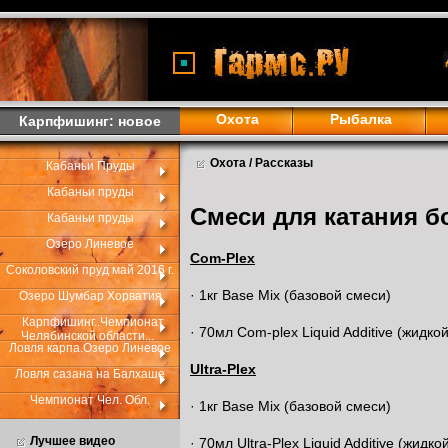
Охота
Рыбалка
Карпфишинг: новое
Охота / Рассказы
Кабаньи Пруды
Кабаньи пруды
Смеси для катания б
Кабаньи пруды
Озеро Линевое
Com-
Plex
Соколовский пруд май 2016 г.
· 1кг Base Mix (базовой смеси)
Озеро Шумбар Хорватия
Карпфишинг..Чемпионат
· 70мл Com-plex Liquid Additive (жидко
Челябинской области...
Ловля карпа.Озеро Линевое
Ultra-Plex
Ловля сазана на Балхаше
Чемпионат Чел. Обл.
· 1кг Base Mix (базовой смеси)
Лучшее видео
· 70мл Ultra-Plex Liquid Additive (жидко