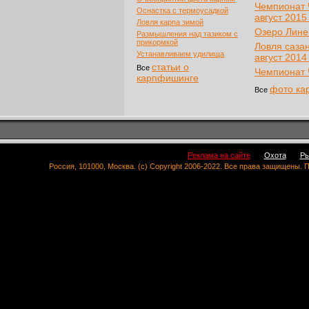
Чемпионат 
Оснастка с термоусадкой
август 2015 
Ловля карпа зимой
Озеро Линев
Размышления над тазиком с
прикормкой
Ловля саза
Устанавливаем удилища
август 2014 
статьи о
Все
Чемпионат Ч
карпфишинге
фото ка
Все
Реклама на сайте
Охота
Ры
Россия, 101000, Москва. (c) Copyright 2006-2022. Все права защищены.