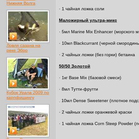
Нижняя Волга
· 1 чайная ложка соли
Маложирный ультра-микс
· 5мл Marine Mix Enhancer (морского м
· 10мл Blackcurrant (черной смородин
Ловля сазана на
реке Эбро
· 2 чайных ложки (без горки) бетаина
50/50 Золотой
· 1кг Base Mix (базовой смеси)
· 8мл Тутти-фрутти
Кубок Урала 2009 по
карпфишингу
. 10мл Dense Sweetener (плотное по
· 2 чайных ложки оранжевой краски
· 1 чайная ложка Corn Steep Powder (