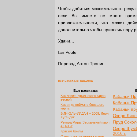
Чтобы добиться максимального резуль
если Вы имеете не много време
привлекательности, что может дейс
дополнительно чтобы привлечь пару р
Удачи…
Ian Poole
Перевод Антон Тропин.
все рассказы раздела
Еще рассказы:
Е
Как ловить уральского карпа
Кабаньи Пр
весной
Кабаньи Пр
Как и где поймать большого
карпа
Кабаньи пру
БИН-ЭЛЬ-УИДАН – 2009. Леон
Озеро Линев
Хугендик.
Пруд Соколо
Рекорд Мира. Зеркальный карп.
42,63 кг
Озеро Шумб
Красим бойлы
2016 г.
О восприятии цвета карпом