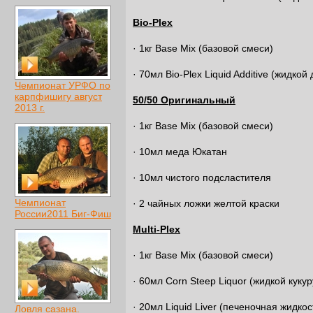
Bio-Plex
· 1кг Base Mix (базовой смеси)
· 70мл Bio-Plex Liquid Additive (жидкой
Чемпионат УРФО по
карпфишигу август
50/50 Оригинальный
2013 г.
· 1кг Base Mix (базовой смеси)
· 10мл меда Юкатан
· 10мл чистого подсластителя
Чемпионат
· 2 чайных ложки желтой краски
России2011 Биг-Фиш
Multi-
Plex
· 1кг Base Mix (базовой смеси)
· 60мл Corn Steep Liquor (жидкой куку
· 20мл Liquid Liver (печеночная жидкос
Ловля сазана.