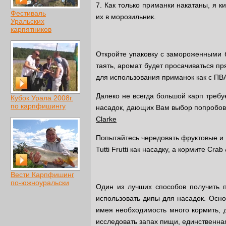
7. Как только приманки накатаны, я к
Фестиваль
их в морозильник.
Уральских
карпятников
Откройте упаковку с замороженными 
таять, аромат будет просачиваться п
для использования приманок как с ПВ
Далеко не всегда большой карп требу
Кубок Урала 2008г.
по карпфишингу
насадок, дающих Вам выбор попробоват
Clarke
Попытайтесь чередовать фруктовые и 
Tutti Frutti как насадку, а кормите Crab
Вести Карпфишинг
по-южноуральски
Один из лучших способов получить по
использовать дипы для насадок. Осно
имея необходимость много кормить, д
исследовать запах пищи, единственная 