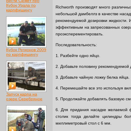
Вести Сюжет про
Кубок Урала по
Richworth производят много различны
карпфишингу
небольшой дамбеллз в качестве насадк
рекомендуемой дозировки жидкости. 
эффективным на запресованных озерах
проэксперементировать.
Последовательность:
Кубок Регионов 2009
по карпфишингу
1. Разбейте одно яйцо.
2. Добавьте половину рекомендуемой д
3. Добавьте чайную ложку белка яйца.
4. Перемешайте все это используя ви
Запуск карпа на
озере Серебряное
5. Продолжайте добавлять базовую сме
6. Для придания насадке желаемой ф
столик тогда делайте цилиндры бо
миллиметровый стол с 6 мм.