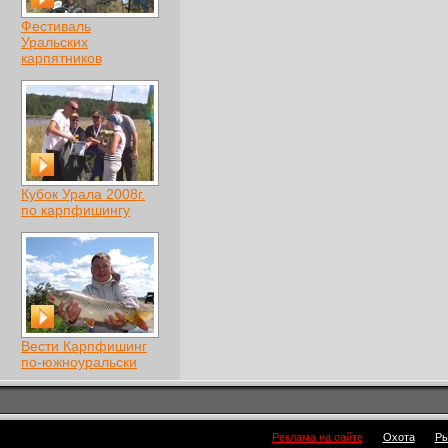
Фестиваль
Уральских
карпятников
Кубок Урала 2008г.
по карпфишингу
Вести Карпфишинг
по-южноуральски
Реклама на сайте
Охота
Ры