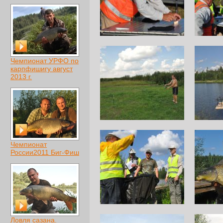
Чемпионат УРФО по
карпфишигу август
2013 г.
Чемпионат
России2011 Биг-Фиш
Ловля сазана.