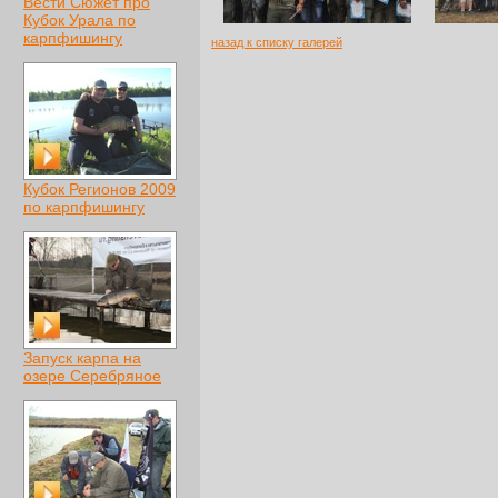
Вести Сюжет про
Кубок Урала по
карпфишингу
назад к списку галерей
Кубок Регионов 2009
по карпфишингу
Запуск карпа на
озере Серебряное