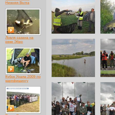
Нижняя Волга
Ловля сазана на
реке Эбро
Кубок Урала 2009 по
карпфишингу