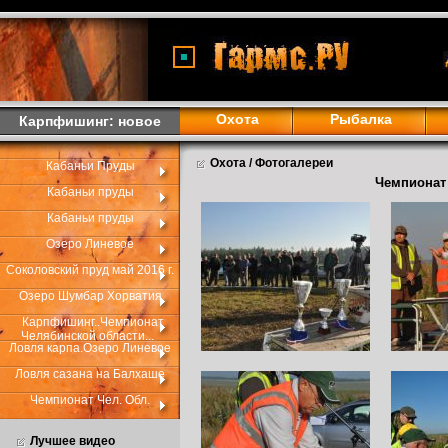
<
Охота
Рыбалка
Карпфишинг: новое
Охота / Фотогалереи
Кабаньи Пруды
Чемпионат 
Кабаньи пруды
Кабаньи пруды
Озеро Линевое
Соколовский пруд май 2016 г.
Озеро Шумбар Хорватия
Карпфишинг..Чемпионат
Челябинской области...
Ловля карпа.Озеро Линевое
Ловля сазана на Балхаше
Чемпионат Чел. Обл.
Лучшее видео